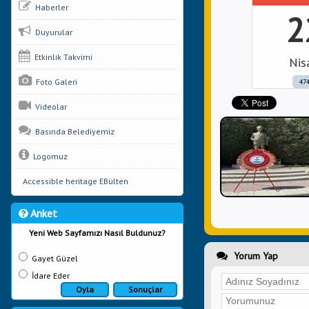
Haberler
2
Duyurular
Etkinlik Takvimi
Nis
Foto Galeri
474
Videolar
Basında Belediyemiz
Logomuz
Accessible heritage EBülten
Anket
Yeni Web Sayfamızı Nasıl Buldunuz?
Yorum Yap
Gayet Güzel
İdare Eder
Oyla
Sonuçlar