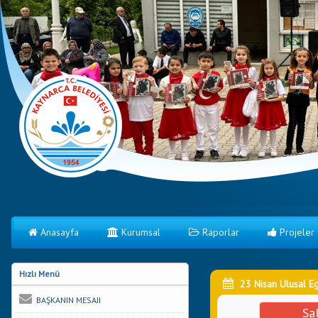
Anasayfa
Kurumsal
Raporlar
Projeler
Hızlı Menü
23 Nisan Ulusal E
BAŞKANIN MESAJI
Sal