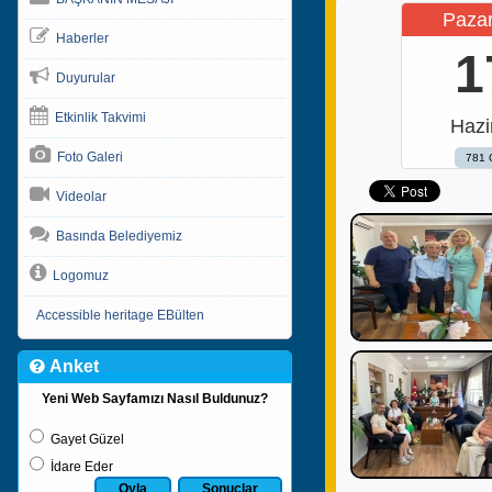
Pazar
Haberler
1
Duyurular
Etkinlik Takvimi
Hazi
Foto Galeri
781 
Videolar
Basında Belediyemiz
Logomuz
Accessible heritage EBülten
Anket
Yeni Web Sayfamızı Nasıl Buldunuz?
Gayet Güzel
İdare Eder
Oyla
Sonuçlar