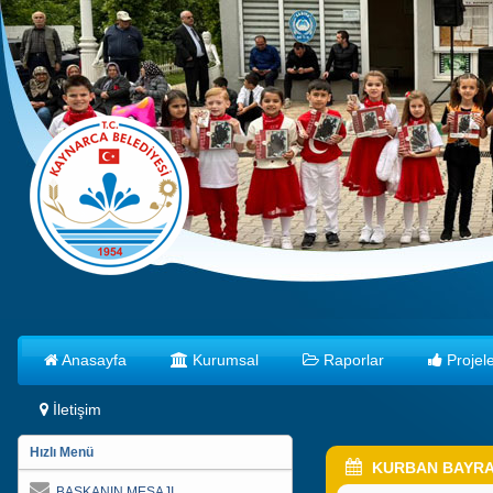
Anasayfa
Kurumsal
Raporlar
Projele
İletişim
Hızlı Menü
KURBAN BAYRAM
BAŞKANIN MESAJI