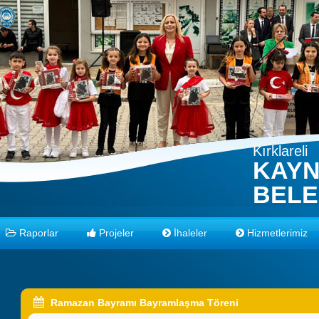
Kırklareli
KAY
BELE
Raporlar
Projeler
İhaleler
Hizmetlerimiz
Ramazan Bayramı Bayramlaşma Töreni