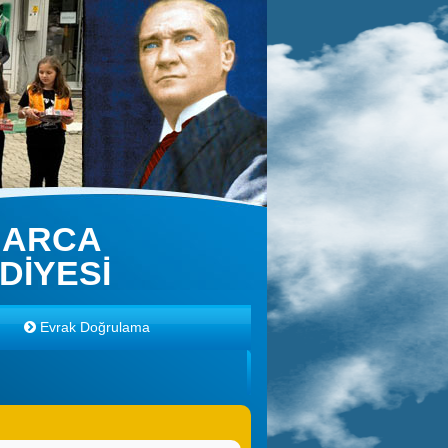
NARCA
DİYESİ
Evrak Doğrulama