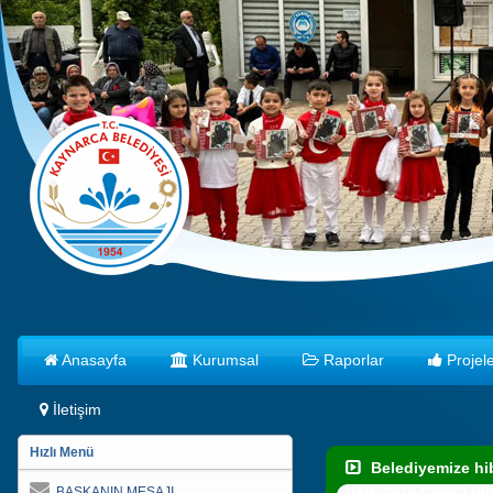
Anasayfa
Kurumsal
Raporlar
Projele
İletişim
Hızlı Menü
Belediyemize hib
halkımıza hayırlı ol
BAŞKANIN MESAJI