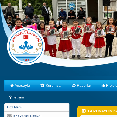
Anasayfa
Kurumsal
Raporlar
Projele
İletişim
Hızlı Menü
GÖZÜNAYDIN K
BAŞKANIN MESAJI