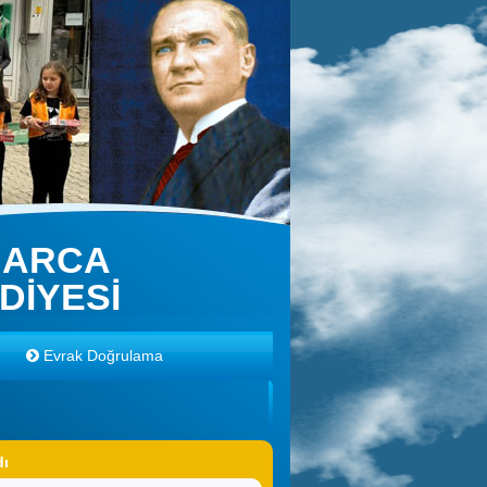
NARCA
DİYESİ
Evrak Doğrulama
dı