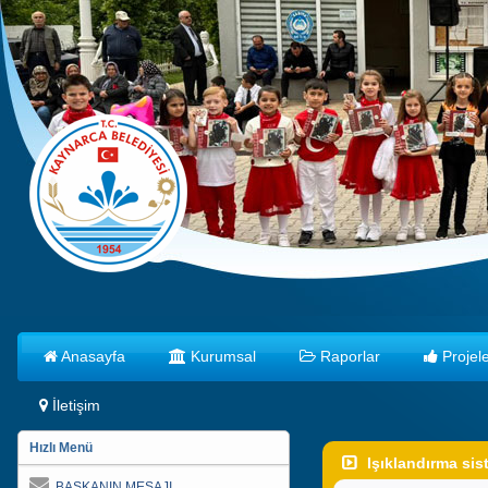
Anasayfa
Kurumsal
Raporlar
Projele
İletişim
Hızlı Menü
Işıklandırma sis
BAŞKANIN MESAJI