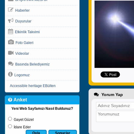
Haberler
Duyurular
Etkinlik Takvimi
Foto Galeri
Videolar
Basında Belediyemiz
Logomuz
Accessible heritage EBülten
Yorum Yap
Anket
Yeni Web Sayfamızı Nasıl Buldunuz?
Gayet Güzel
İdare Eder
Oyla
Sonuçlar