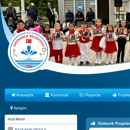
Anasayfa
Kurumsal
Raporlar
Projele
İletişim
Hızlı Menü
Gelecek Projele
BAŞKANIN MESAJI