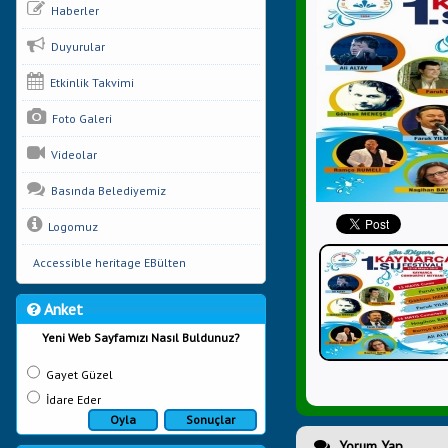
Haberler
Duyurular
Etkinlik Takvimi
Foto Galeri
Videolar
Basında Belediyemiz
Logomuz
Accessible heritage EBülten
Anket
Yeni Web Sayfamızı Nasıl Buldunuz?
Gayet Güzel
İdare Eder
Oyla
Sonuçlar
Yorum Yap