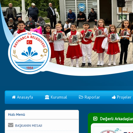
Anasayfa
Kurumsal
Raporlar
Projeler
Hızlı Menü
Değerli Arkadaşlar
BAŞKANIN MESAJI