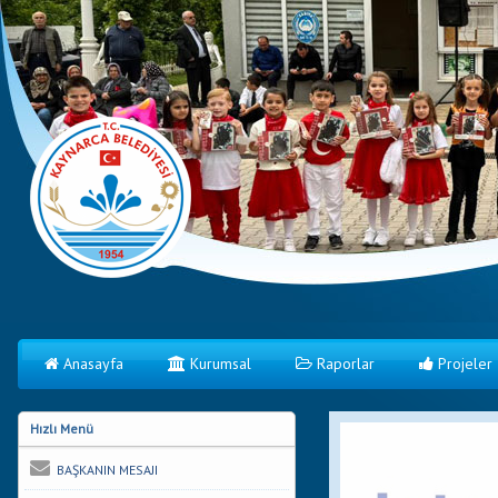
Anasayfa
Kurumsal
Raporlar
Projeler
Hızlı Menü
BAŞKANIN MESAJI