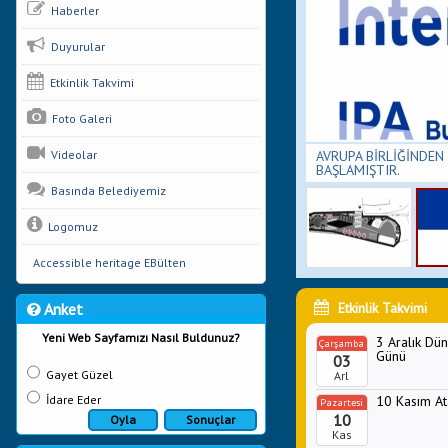
Haberler
Duyurular
Etkinlik Takvimi
Foto Galeri
ZANAN PROJEMİZİN UYGULAMA DÖNEMİ
Videolar
AVRUPA BİRLİĞİNDEN
BAŞLAMIŞTIR.
Basında Belediyemiz
Logomuz
Accessible heritage EBülten
Anket
Etkinlik Takvimi
Yeni Web Sayfamızı Nasıl Buldunuz?
3 Aralık Dün
Çarşamba
Günü
03
Gayet Güzel
Arl
İdare Eder
10 Kasım At
Pazartesi
10
Oyla
Sonuçlar
Kas