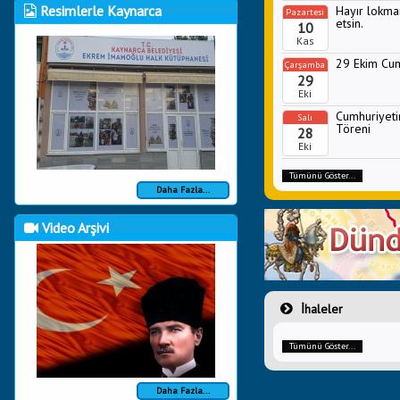
Resimlerle Kaynarca
Hayır lokmam
Pazartesi
etsin.
10
Kas
29 Ekim Cum
Çarşamba
29
Eki
Cumhuriyeti
Salı
Töreni
28
Eki
Tümünü Göster...
Daha Fazla...
Video Arşivi
İhaleler
Tümünü Göster...
Daha Fazla...