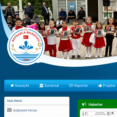
Anasayfa
Kurumsal
Raporlar
Projeler
Hızlı Menü
Haberler
BAŞKANIN MESAJI