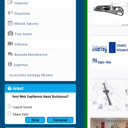
Haberler
Duyurular
Etkinlik Takvimi
Foto Galeri
Videolar
Basında Belediyemiz
Logomuz
Accessible heritage EBülten
Anket
Yeni Web Sayfamızı Nasıl Buldunuz?
Gayet Güzel
İdare Eder
Oyla
Sonuçlar