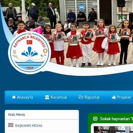
Anasayfa
Kurumsal
Raporlar
Projeler
Hızlı Menü
Sokak hayvanları "
BAŞKANIN MESAJI