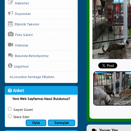
Haberler
Duyurular
Etkinlik Takvimi
Foto Galeri
Videolar
Basında Belediyemiz
Logomuz
Accessible heritage EBülten
Anket
Yeni Web Sayfamızı Nasıl Buldunuz?
Gayet Güzel
İdare Eder
Oyla
Sonuçlar
Yorum Yap