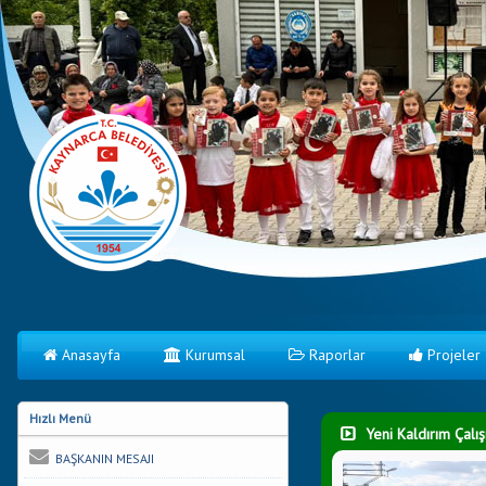
Anasayfa
Kurumsal
Raporlar
Projeler
Hızlı Menü
Yeni Kaldırım Çalı
BAŞKANIN MESAJI