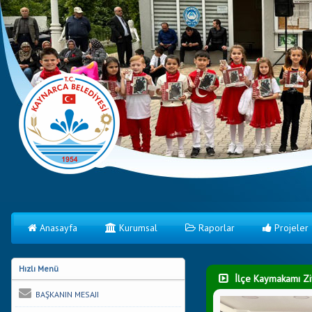
Anasayfa
Kurumsal
Raporlar
Projeler
Hızlı Menü
İlçe Kaymakamı Zi
BAŞKANIN MESAJI