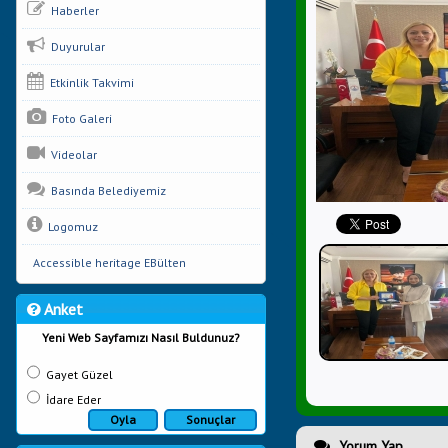
Haberler
Duyurular
Etkinlik Takvimi
Foto Galeri
Videolar
Basında Belediyemiz
Logomuz
Accessible heritage EBülten
Anket
Yeni Web Sayfamızı Nasıl Buldunuz?
Gayet Güzel
İdare Eder
Oyla
Sonuçlar
Yorum Yap