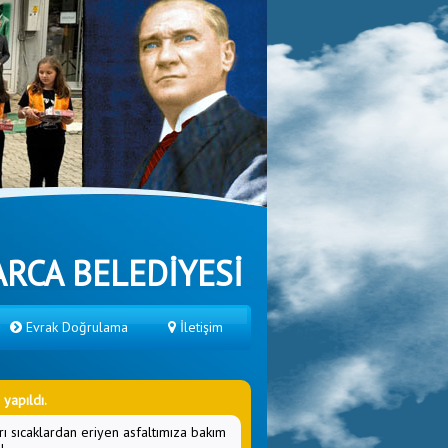
RCA BELEDİYESİ
Evrak Doğrulama
İletişim
yapıldı.
ı sıcaklardan eriyen asfaltımıza bakım
ı.