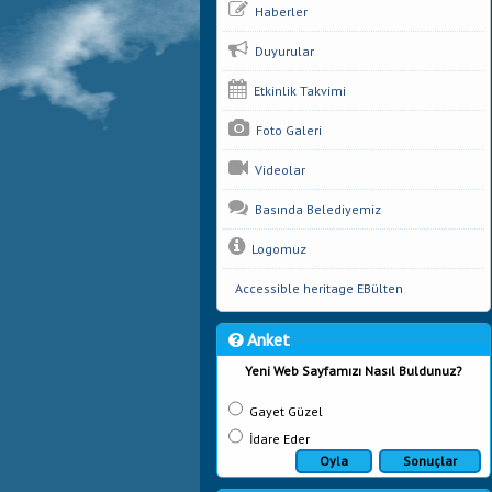
Haberler
Duyurular
Etkinlik Takvimi
Foto Galeri
Videolar
Basında Belediyemiz
Logomuz
Accessible heritage EBülten
Anket
Yeni Web Sayfamızı Nasıl Buldunuz?
Gayet Güzel
İdare Eder
Oyla
Sonuçlar