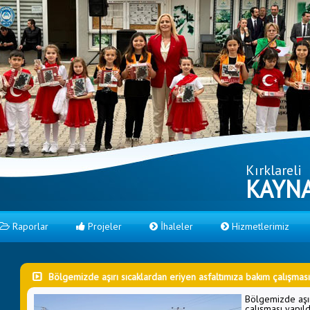
Kırklareli
KAYNA
Raporlar
Projeler
İhaleler
Hizmetlerimiz
Bölgemizde aşırı sıcaklardan eriyen asfaltımıza bakım çalışması 
Bölgemizde aşır
çalışması yapıld