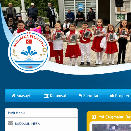
Anasayfa
Kurumsal
Raporlar
Projeler
Hızlı Menü
Yol Çalışmaları D
BAŞKANIN MESAJI