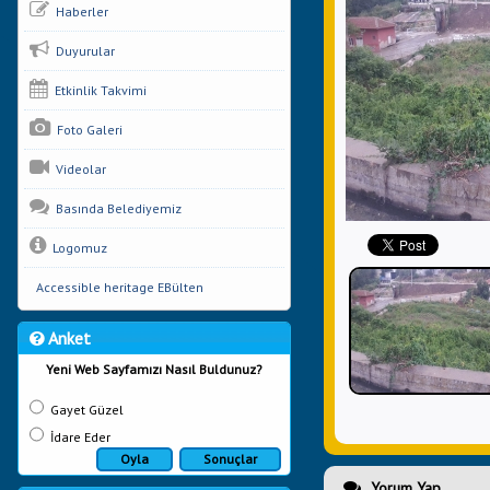
Haberler
Duyurular
Etkinlik Takvimi
Foto Galeri
Videolar
Basında Belediyemiz
Logomuz
Accessible heritage EBülten
Anket
Yeni Web Sayfamızı Nasıl Buldunuz?
Gayet Güzel
İdare Eder
Oyla
Sonuçlar
Yorum Yap