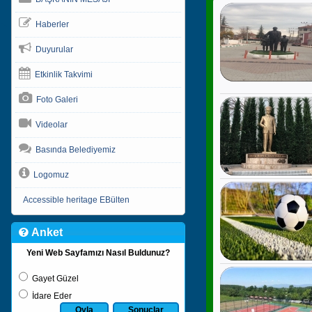
Haberler
Duyurular
Etkinlik Takvimi
Foto Galeri
Videolar
Basında Belediyemiz
Logomuz
Accessible heritage EBülten
Anket
Yeni Web Sayfamızı Nasıl Buldunuz?
Gayet Güzel
İdare Eder
Oyla
Sonuçlar