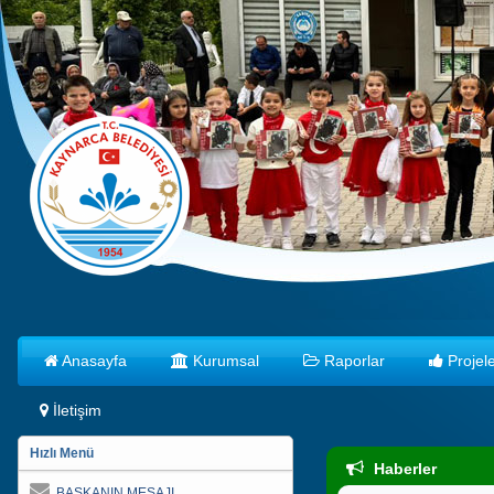
Anasayfa
Kurumsal
Raporlar
Projele
İletişim
Hızlı Menü
Haberler
BAŞKANIN MESAJI