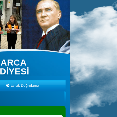
NARCA
DİYESİ
Evrak Doğrulama