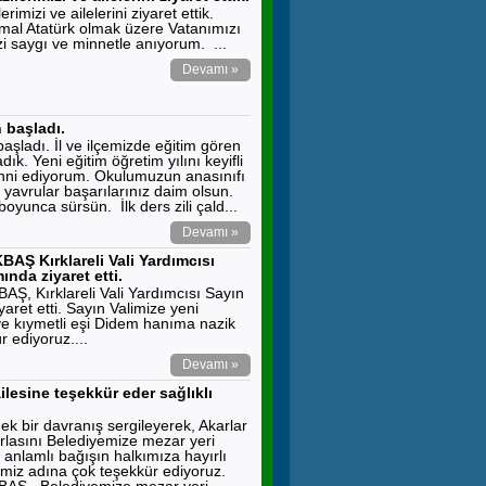
imizi ve ailelerini ziyaret ettik.
mal Atatürk olmak üzere Vatanımızı
i saygı ve minnetle anıyorum. ...
Devamı »
 başladı.
aşladı. İl ve ilçemizde eğitim gören
ık. Yeni eğitim öğretim yılını keyifli
enni ediyorum. Okulumuzun anasınıfı
k yavrular başarılarınız daim olsun.
oyunca sürsün. İlk ders zili çald...
Devamı »
AŞ Kırklareli Vali Yardımcısı
da ziyaret etti.
Ş, Kırklareli Vali Yardımcısı Sayın
t etti. Sayın Valimize yeni
 ve kıymetli eşi Didem hanıma nazik
 ediyoruz....
Devamı »
lesine teşekkür eder sağlıklı
 bir davranış sergileyerek, Akarlar
lasını Belediyemize mezar yeri
 anlamlı bağışın halkımıza hayırlı
emiz adına çok teşekkür ediyoruz.