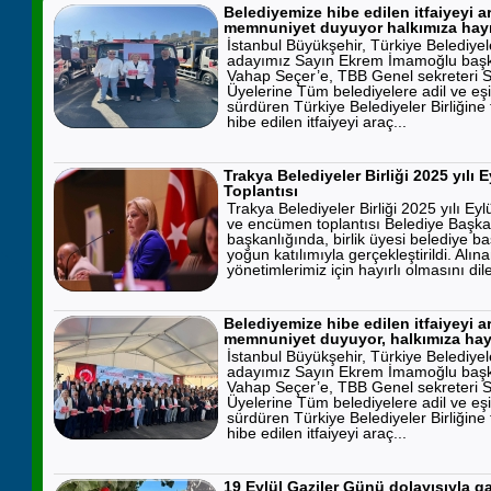
Belediyemize hibe edilen itfaiyeyi 
memnuniyet duyuyor halkımıza hayır
İstanbul Büyükşehir, Türkiye Belediye
adayımız Sayın Ekrem İmamoğlu başk
Vahap Seçer’e, TBB Genel sekreteri S
Üyelerine Tüm belediyelere adil ve eşi
sürdüren Türkiye Belediyeler Birliğin
hibe edilen itfaiyeyi araç...
Trakya Belediyeler Birliği 2025 yılı
Toplantısı
Trakya Belediyeler Birliği 2025 yılı Ey
ve encümen toplantısı Belediye Başk
başkanlığında, birlik üyesi belediye ba
yoğun katılımıyla gerçekleştirildi. Alı
yönetimlerimiz için hayırlı olmasını diler
Belediyemize hibe edilen itfaiyeyi 
memnuniyet duyuyor, halkımıza hayır
İstanbul Büyükşehir, Türkiye Belediye
adayımız Sayın Ekrem İmamoğlu başk
Vahap Seçer’e, TBB Genel sekreteri S
Üyelerine Tüm belediyelere adil ve eşi
sürdüren Türkiye Belediyeler Birliğin
hibe edilen itfaiyeyi araç...
19 Eylül Gaziler Günü dolayısıyla gazi