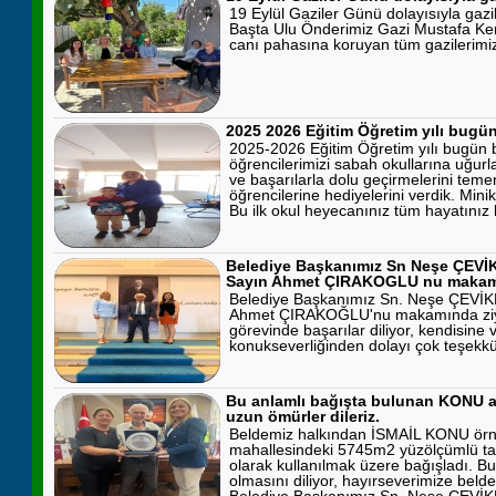
19 Eylül Gaziler Günü dolayısıyla gaziler
Başta Ulu Önderimiz Gazi Mustafa Ke
canı pahasına koruyan tüm gazilerimiz
2025 2026 Eğitim Öğretim yılı bugün
2025-2026 Eğitim Öğretim yılı bugün b
öğrencilerimizi sabah okullarına uğurlad
ve başarılarla dolu geçirmelerini tem
öğrencilerine hediyelerini verdik. Mini
Bu ilk okul heyecanınız tüm hayatınız b
Belediye Başkanımız Sn Neşe ÇEVİKB
Sayın Ahmet ÇIRAKOGLU nu makamın
Belediye Başkanımız Sn. Neşe ÇEVİKBA
Ahmet ÇIRAKOĞLU'nu makamında ziyare
görevinde başarılar diliyor, kendisine
konukseverliğinden dolayı çok teşekkür
Bu anlamlı bağışta bulunan KONU ai
uzun ömürler dileriz.
Beldemiz halkından İSMAİL KONU örnek
mahallesindeki 5745m2 yüzölçümlü tar
olarak kullanılmak üzere bağışladı. Bu
olmasını diliyor, hayırseverimize beld