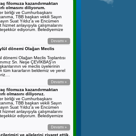
araç filomuza kazandırmaktan
lı olmasını diliyorum.
ler birliği ve Cumhurbaşkanı
anıma, TBB başkan vekili Sayın
ayın Suat Yıldız’a ve Encümen
t hizmet anlayışıyla çalışmalarını
e teşekkür ediyorum. Belediyemize
Devamı »
 Eylül dönemi Olağan Meclis
lül dönemi Olağan Meclis Toplantısı
anımız Sn. Neşe ÇEVİKBAŞ'ın
şkanlarının ve meclis üyelerinin
nan tüm kararların beldemiz ve yerel
iz....
Devamı »
araç filomuza kazandırmaktan
lı olmasını diliyoruz.
ler birliği ve Cumhurbaşkanı
anıma, TBB başkan vekili Sayın
ayın Suat Yıldız’a ve Encümen
t hizmet anlayışıyla çalışmalarını
e teşekkür ediyorum. Belediyemize
Devamı »
lerimizi ve ailelerini ziyaret ettik.