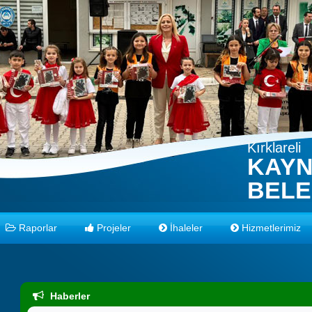
Kırklareli
KAY
BELE
Raporlar
Projeler
İhaleler
Hizmetlerimiz
Haberler