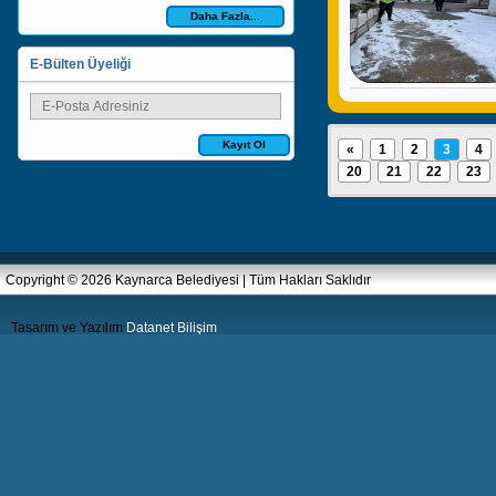
Daha Fazla...
E-Bülten Üyeliği
Kayıt Ol
«
1
2
3
4
20
21
22
23
Copyright © 2026 Kaynarca Belediyesi | Tüm Hakları Saklıdır
Tasarım ve Yazılım
Datanet Bilişim