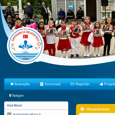
Anasayfa
Kurumsal
Raporlar
Projele
İletişim
Hızlı Menü
Hizmetlerimiz
BAŞKANIN MESAJI